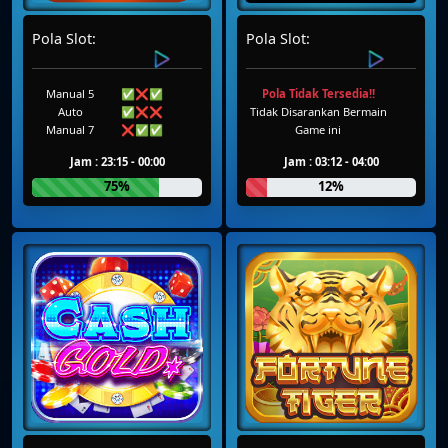
Pola Slot:
Pola Slot:
Manual 5
✅❌✅
Pola Tidak Tersedia!!
Auto
✅❌❌
Tidak Disarankan Bermain
Manual 7
❌✅✅
Game ini
Jam : 23:15 - 00:00
Jam : 03:12 - 04:00
75%
12%