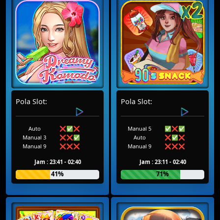
Pola Slot:
Pola Slot:
Auto
❌✅❌
Manual 5
✅❌✅
Manual 3
❌❌✅
Auto
❌✅❌
Manual 9
❌❌❌
Manual 9
❌❌❌
Jam : 23:41 - 02:40
Jam : 23:11 - 02:40
41%
71%