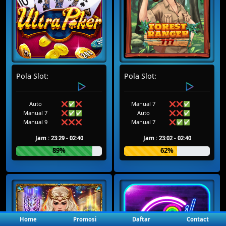
Pola Slot:
Pola Slot:
Auto
❌✅❌
Manual 7
❌❌✅
Manual 7
❌✅✅
Auto
❌❌✅
Manual 9
❌❌❌
Manual 7
❌✅✅
Jam : 23:29 - 02:40
Jam : 23:02 - 02:40
89%
62%
Home
Promosi
Daftar
Contact