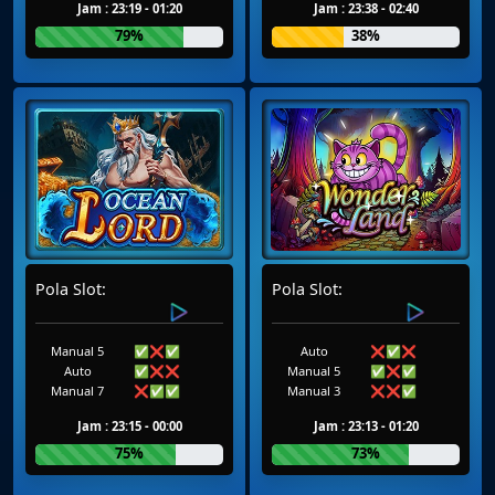
Jam : 23:19 - 01:20
Jam : 23:38 - 02:40
79%
38%
Pola Slot:
Pola Slot:
Manual 5
✅❌✅
Auto
❌✅❌
Auto
✅❌❌
Manual 5
✅❌✅
Manual 7
❌✅✅
Manual 3
❌❌✅
Jam : 23:15 - 00:00
Jam : 23:13 - 01:20
75%
73%