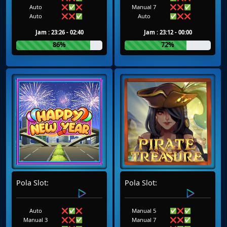
Auto
❌✅❌
Manual 7
❌❌✅
Auto
❌❌✅
Auto
✅❌❌
Jam : 23:26 - 02:40
Jam : 23:12 - 00:00
86%
72%
Pola Slot:
Pola Slot:
Auto
❌✅❌
Manual 5
✅❌✅
Manual 3
❌❌✅
Manual 7
❌❌✅