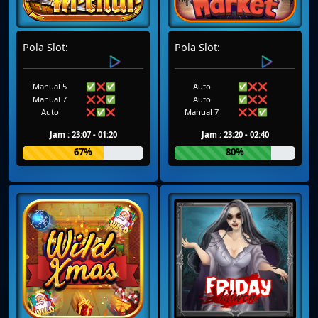
Pola Slot:
Pola Slot:
Manual 5
✅❌✅
Auto
✅❌❌
Manual 7
❌❌✅
Auto
✅❌❌
Auto
❌✅❌
Manual 7
❌❌✅
Jam : 23:07 - 01:20
Jam : 23:20 - 02:40
67%
80%