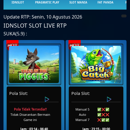
IDNSLOT
PRAGMATIC PLAY
SLOT MANIA
FAT PANDA
PG
Update RTP: Senin, 10 Agustus 2026
IDNSLOT SLOT LIVE RTP
SUKA(5.9) :
Pola Slot:
Pola Slot:
Pola Tidak Tersedia!!
Manual 5
✅❌✅
Tidak Disarankan Bermain
Auto
✅❌❌
Game ini
Manual 7
❌✅✅
Jam : 03:14 - 06:40
Jam : 23:15 - 00:00