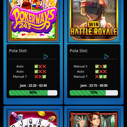
Pola Slot:
Pola Slot:
Auto
✅❌❌
Manual 5
✅❌✅
Auto
✅❌❌
Auto
✅❌❌
Manual 7
❌❌✅
Manual 7
❌✅✅
Jam : 23:20 - 02:40
Jam : 23:15 - 00:00
80%
75%